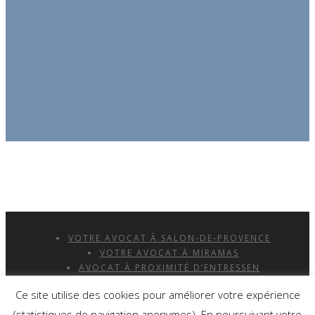
VOTRE AVOCAT À SALON-DE-PROVENCE
VOTRE AVOCAT À MIRAMAS
AVOCAT À PROXIMITÉ D’ENTRESSEN
AVOCAT À PROXIMITÉ DE SAINT-MARTIN-DE-
Ce site utilise des cookies pour améliorer votre expérience
CRAU
MENTIONS LÉGALES
(statistiques de navigation anonymes). En poursuivant votre